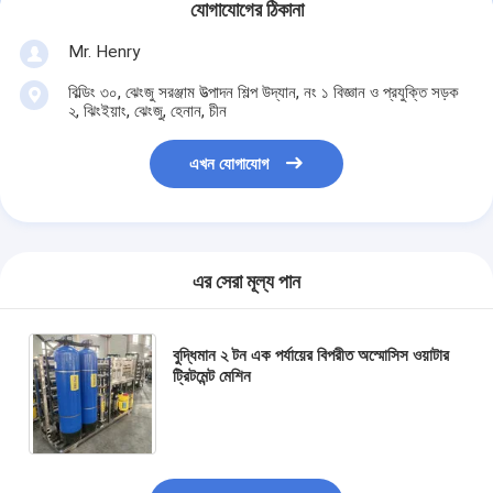
যোগাযোগের ঠিকানা
Mr. Henry
বিল্ডিং ৩০, ঝেংজু সরঞ্জাম উত্পাদন শিল্প উদ্যান, নং ১ বিজ্ঞান ও প্রযুক্তি সড়ক
২, ঝিংইয়াং, ঝেংজু, হেনান, চীন
এখন যোগাযোগ
এর সেরা মূল্য পান
বুদ্ধিমান ২ টন এক পর্যায়ের বিপরীত অস্মোসিস ওয়াটার
ট্রিটমেন্ট মেশিন