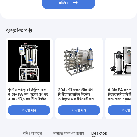
চালিয়ে
প্রস্তাবিত পণ্য
খুব উচ্চ পরিস্রাবণ নির্ভুলতা এবং
304 স্টেইনলেস স্টীল শিল্প
0.3MPA জল প্রবেশ
0.3MPA জল প্রবেশ চাপ সহ
বিপরীত অস্মোসিস সিস্টেম
বিদ্যুত চালিত বিপরীত 
304 স্টেইনলেস স্টিল বিপরীত
সর্বোত্তম এবং দীর্ঘস্থায়ী জল
জল শোধন সরঞ্জাম, অত্
অসমোসিস জল শোধন সরঞ্জাম
বিশুদ্ধকরণের জন্য
পরিস্রাবণ নির্ভুলতা সহ
ভালো দাম
ভালো দাম
ভালো দাম
বাড়ি
আমাদের
আমাদের সাথে যোগাযোগ
Desktop