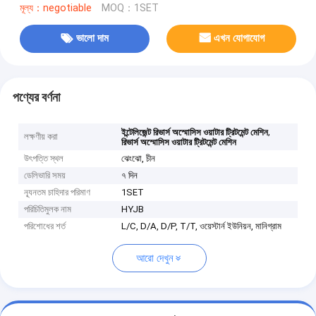
মূল্য：negotiable
MOQ：1SET
ভালো দাম
এখন যোগাযোগ
পণ্যের বর্ণনা
,
ইন্টেলিজেন্ট রিভার্স অস্মোসিস ওয়াটার ট্রিটমেন্ট মেশিন
লক্ষণীয় করা
রিভার্স অস্মোসিস ওয়াটার ট্রিটমেন্ট মেশিন
উৎপত্তি স্থল
ঝেংঝো, চীন
ডেলিভারি সময়
৭ দিন
ন্যূনতম চাহিদার পরিমাণ
1SET
পরিচিতিমুলক নাম
HYJB
পরিশোধের শর্ত
L/C, D/A, D/P, T/T, ওয়েস্টার্ন ইউনিয়ন, মানিগ্রাম
আরো দেখুন