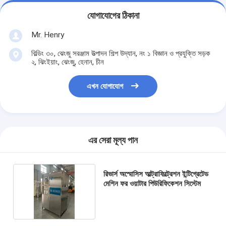
যোগাযোগের ঠিকানা
Mr. Henry
বিল্ডিং ৩০, ঝেংজু সরঞ্জাম উত্পাদন শিল্প উদ্যান, নং ১ বিজ্ঞান ও প্রযুক্তি সড়ক
২, ঝিংইয়াং, ঝেংজু, হেনান, চীন
এখন যোগাযোগ
এর সেরা মূল্য পান
রিভার্স অস্মোসিস আল্ট্রাফিল্ট্রেশন ইন্টিগ্রেটেড
মেশিন ফর ওয়াটার পিউরিফিকেশন সিস্টেম