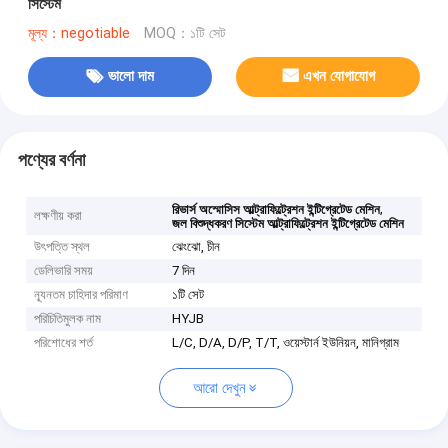
সিস্টেম
মূল্য：negotiable
MOQ：১টি সেট
ভালো দাম
এখন যোগাযোগ
পণ্যের বর্ণনা
,
রিভার্স অস্মোসিস আল্ট্রাফিল্ট্রেশন ইন্টিগ্রেটেড মেশিন
লক্ষণীয় করা
জল বিশুদ্ধকরণ সিস্টেম আল্ট্রাফিল্ট্রেশন ইন্টিগ্রেটেড মেশিন
উৎপত্তি স্থল
ঝেংঝো, চীন
ডেলিভারি সময়
7 দিন
ন্যূনতম চাহিদার পরিমাণ
১টি সেট
পরিচিতিমুলক নাম
HYJB
পরিশোধের শর্ত
L/C, D/A, D/P, T/T, ওয়েস্টার্ন ইউনিয়ন, মানিগ্রাম
আরো দেখুন