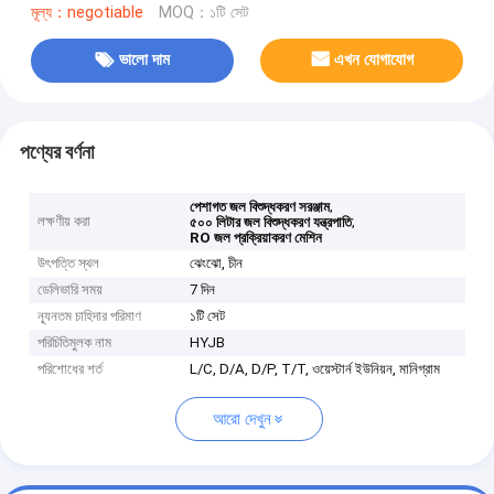
মূল্য：negotiable
MOQ：১টি সেট
ভালো দাম
এখন যোগাযোগ
পণ্যের বর্ণনা
,
পেশাগত জল বিশুদ্ধকরণ সরঞ্জাম
লক্ষণীয় করা
,
৫০০ লিটার জল বিশুদ্ধকরণ যন্ত্রপাতি
RO জল প্রক্রিয়াকরণ মেশিন
উৎপত্তি স্থল
ঝেংঝো, চীন
ডেলিভারি সময়
7 দিন
ন্যূনতম চাহিদার পরিমাণ
১টি সেট
পরিচিতিমুলক নাম
HYJB
পরিশোধের শর্ত
L/C, D/A, D/P, T/T, ওয়েস্টার্ন ইউনিয়ন, মানিগ্রাম
আরো দেখুন