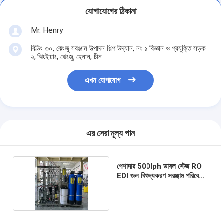
যোগাযোগের ঠিকানা
Mr. Henry
বিল্ডিং ৩০, ঝেংজু সরঞ্জাম উত্পাদন শিল্প উদ্যান, নং ১ বিজ্ঞান ও প্রযুক্তি সড়ক
২, ঝিংইয়াং, ঝেংজু, হেনান, চীন
এখন যোগাযোগ
এর সেরা মূল্য পান
পেশাদার 500lph ডাবল স্টেজ RO
EDI জল বিশুদ্ধকরণ সরঞ্জাম পরিবেশ
বান্ধব