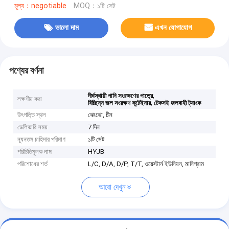
মূল্য：negotiable
MOQ：১টি সেট
ভালো দাম
এখন যোগাযোগ
পণ্যের বর্ণনা
,
দীর্ঘস্থায়ী পানি সংরক্ষণের পাত্রে
লক্ষণীয় করা
,
বিচ্ছিন্ন জল সংরক্ষণ কন্টেইনার
টেকসই জলবাহী ট্যাংক
উৎপত্তি স্থল
ঝেংঝো, চীন
ডেলিভারি সময়
7 দিন
ন্যূনতম চাহিদার পরিমাণ
১টি সেট
পরিচিতিমুলক নাম
HYJB
পরিশোধের শর্ত
L/C, D/A, D/P, T/T, ওয়েস্টার্ন ইউনিয়ন, মানিগ্রাম
আরো দেখুন