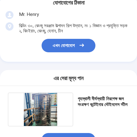
যোগাযোগের ঠিকানা
Mr. Henry
বিল্ডিং ৩০, ঝেংজু সরঞ্জাম উত্পাদন শিল্প উদ্যান, নং ১ বিজ্ঞান ও প্রযুক্তি সড়ক
২, ঝিংইয়াং, ঝেংজু, হেনান, চীন
এখন যোগাযোগ
এর সেরা মূল্য পান
গৃহস্থালী দীর্ঘস্থায়ী নিরপেক্ষ জল
সংরক্ষণ কন্টেইনার স্টেইনলেস স্টীল