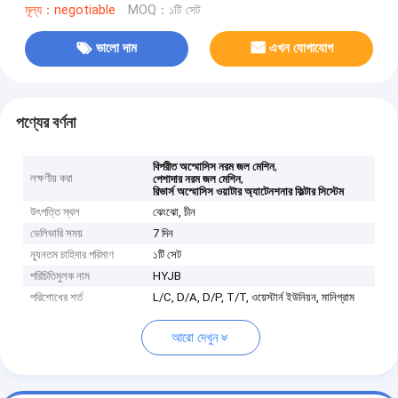
মূল্য：negotiable
MOQ：১টি সেট
ভালো দাম
এখন যোগাযোগ
পণ্যের বর্ণনা
,
বিপরীত অস্মোসিস নরম জল মেশিন
লক্ষণীয় করা
,
পেশাদার নরম জল মেশিন
রিভার্স অস্মোসিস ওয়াটার অ্যাটেনশনার ফিল্টার সিস্টেম
উৎপত্তি স্থল
ঝেংঝো, চীন
ডেলিভারি সময়
7 দিন
ন্যূনতম চাহিদার পরিমাণ
১টি সেট
পরিচিতিমুলক নাম
HYJB
পরিশোধের শর্ত
L/C, D/A, D/P, T/T, ওয়েস্টার্ন ইউনিয়ন, মানিগ্রাম
আরো দেখুন