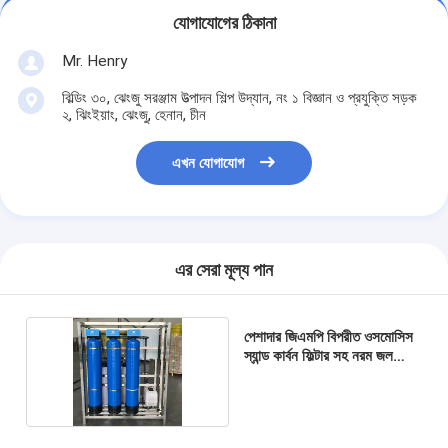
যোগাযোগের ঠিকানা
Mr. Henry
বিল্ডিং ৩০, ঝেংজু সরঞ্জাম উত্পাদন শিল্প উদ্যান, নং ১ বিজ্ঞান ও প্রযুক্তি সড়ক
২, ঝিংইয়াং, ঝেংজু, হেনান, চীন
এখন যোগাযোগ
এর সেরা মূল্য পান
পেশাদার জিএমপি বিপরীত ওসমোসিস
স্যান্ড কার্বন ফিল্টার সহ নরম জল
মেশিন