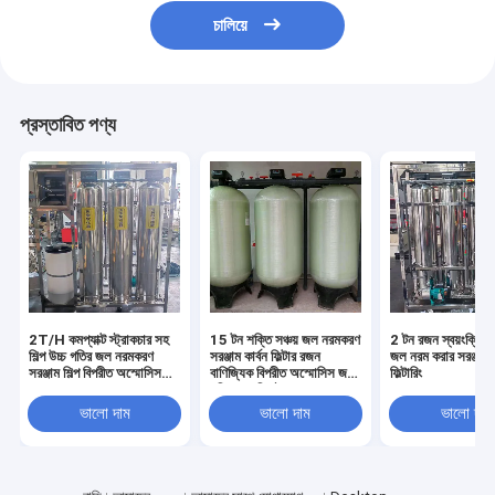
চালিয়ে
প্রস্তাবিত পণ্য
2T/H কমপ্যাক্ট স্ট্রাকচার সহ
15 টন শক্তি সঞ্চয় জল নরমকরণ
2 টন রজন স্বয়ংক্রিয
শিল্প উচ্চ গতির জল নরমকরণ
সরঞ্জাম কার্বন ফিল্টার রজন
জল নরম করার সরঞ্জাম 
সরঞ্জাম শিল্প বিপরীত অস্মোসিস
বাণিজ্যিক বিপরীত অস্মোসিস জল
ফিল্টারিং
সরঞ্জাম
পরিশোধন সিস্টেম
ভালো দাম
ভালো দাম
ভালো দাম