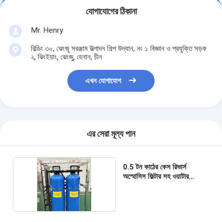
যোগাযোগের ঠিকানা
Mr. Henry
বিল্ডিং ৩০, ঝেংজু সরঞ্জাম উত্পাদন শিল্প উদ্যান, নং ১ বিজ্ঞান ও প্রযুক্তি সড়ক
২, ঝিংইয়াং, ঝেংজু, হেনান, চীন
এখন যোগাযোগ
এর সেরা মূল্য পান
0.5 টন কাঠের কেস রিভার্স
অস্মোসিস ফিল্টার সহ ওয়াটার
ট্রিটমেন্ট মেশিন