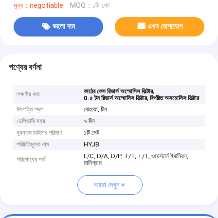
মূল্য：negotiable
MOQ：১টি সেট
ভালো দাম
এখন যোগাযোগ
পণ্যের বর্ণনা
,
কাঠের কেস রিভার্স অস্মোসিস ফিল্টার
লক্ষণীয় করা
,
0.৫ টন রিভার্স অস্মোসিস ফিল্টার
বিপরীত অসমোসিস ফিল্টার
উৎপত্তি স্থল
ঝেংঝো, চীন
ডেলিভারি সময়
৭ দিন
ন্যূনতম চাহিদার পরিমাণ
১টি সেট
পরিচিতিমুলক নাম
HYJB
L/C, D/A, D/P, T/T, T/T, ওয়েস্টার্ন ইউনিয়ন,
পরিশোধের শর্ত
মানিগ্রাম
আরো দেখুন