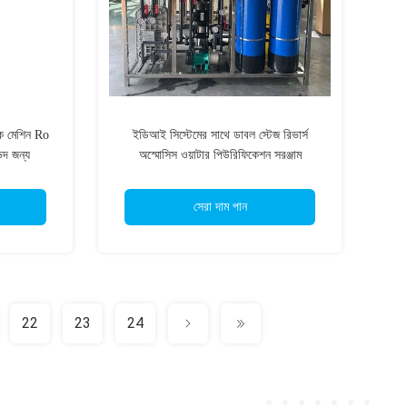
োধক মেশিন Ro
ইডিআই সিস্টেমের সাথে ডাবল স্টেজ রিভার্স
িদ জন্য
অস্মোসিস ওয়াটার পিউরিফিকেশন সরঞ্জাম
ম
সেরা দাম পান
22
23
24