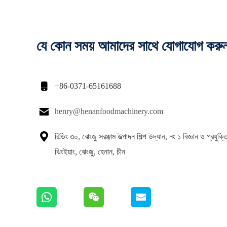
যে কোন সময় আমাদের সাথে যোগাযোগ করু

+86-0371-65161688

henry@henanfoodmachinery.com

বিল্ডিং ৩০, ঝেংজু সরঞ্জাম উত্পাদন শিল্প উদ্যান, নং ১ বিজ্ঞান ও প্রযুক্
ঝিংইয়াং, ঝেংজু, হেনান, চীন