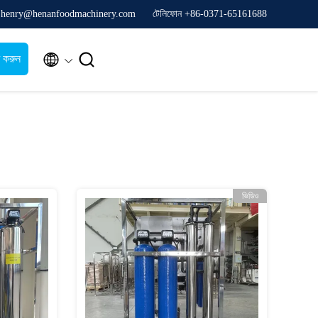
 henry@henanfoodmachinery.com
টেলিফোন +86-0371-65161688


ধ করুন
ভিডিও