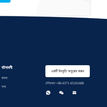
ঘটনাবলী
একটি উদ্ধৃতি অনুরোধ করুন
মামলা
টেলিফোন +86-0371-65161688
খবর


