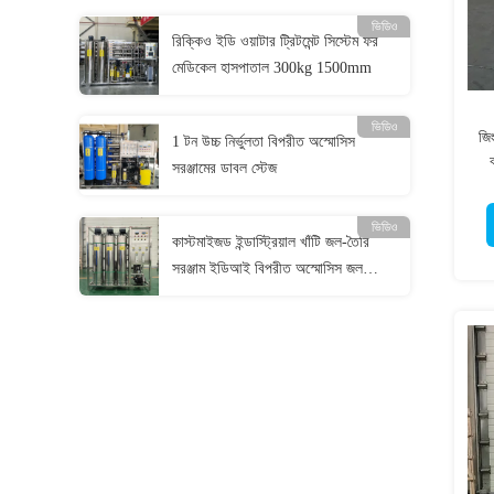
ভিডিও
রিক্কিও ইডি ওয়াটার ট্রিটমেন্ট সিস্টেম ফর
মেডিকেল হাসপাতাল 300kg 1500mm
ভিডিও
জিং
1 টন উচ্চ নির্ভুলতা বিপরীত অস্মোসিস
সরঞ্জামের ডাবল স্টেজ
ভিডিও
কাস্টমাইজড ইন্ডাস্ট্রিয়াল খাঁটি জল-তৈরি
সরঞ্জাম ইডিআই বিপরীত অস্মোসিস জল
চিকিত্সা সিস্টেম বাণিজ্যিক জল পরিশোধক