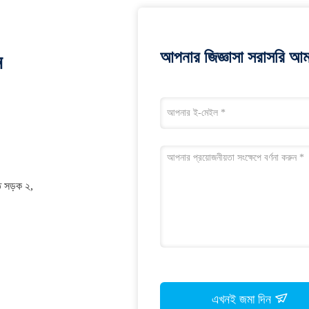
আপনার জিজ্ঞাসা সরাসরি আম
ন
তি সড়ক ২,
এখনই জমা দিন