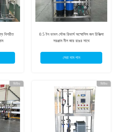
গ্য বিপরীত
0.5 টন ডাবল স্টেজ রিভার্স অস্মোসিস জল চিকিত্সা
জাম
সরঞ্জাম নীল জার রঙের সাথে
সেরা দাম পান
ভিডিও
ভিডিও