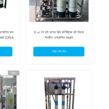
 অস্মোসিস জল
0.২৫ টন দুই ধাপের শিল্প বাণিজ্যিক দুই ট্যাংক
040 250l/h
বিপরীত ওসমোসিস সরঞ্জাম
্যাংক
সেরা দাম পান
ভিডিও