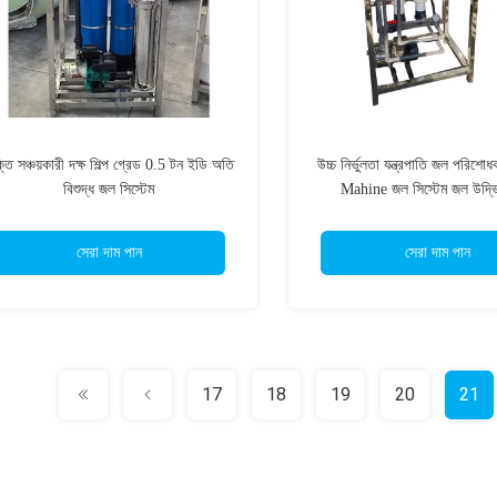
তি সঞ্চয়কারী দক্ষ শিল্প গ্রেড 0.5 টন ইডি অতি
উচ্চ নির্ভুলতা যন্ত্রপাতি জল পরিশ
বিশুদ্ধ জল সিস্টেম
Mahine জল সিস্টেম জল উদ্ভ
Ultrafiltration সরঞ্জা
সেরা দাম পান
সেরা দাম পান
17
18
19
20
21