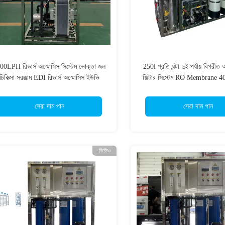
00LPH রিভার্স অস্মোসিস সিস্টেম ভোক্তা জল
250l প্রতি ঘন্টা দুই পর্যায় বিপরীত
চিকিত্সা সরঞ্জাম EDI রিভার্স অস্মোসিস ইউভি
ফিল্টার সিস্টেম RO Membrane 4
পিউরিফায়ার RO সিস্টেম
পানীয় জল ফিল্টারিং স্টোরেজ ট
সেরা দাম পান
সেরা দাম পান
ভিডিও