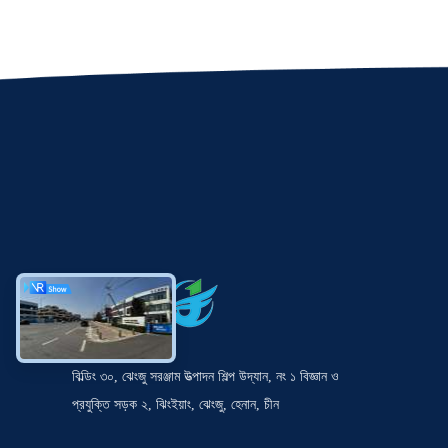
বিল্ডিং ৩০, ঝেংজু সরঞ্জাম উত্পাদন শিল্প উদ্যান, নং ১ বিজ্ঞান ও
প্রযুক্তি সড়ক ২, ঝিংইয়াং, ঝেংজু, হেনান, চীন