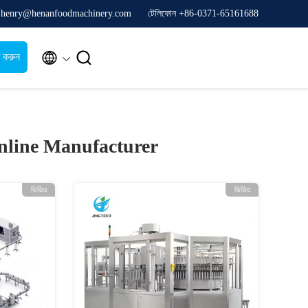
 henry@henanfoodmachinery.com
টেলিফোন +86-0371-65161688


ধ করুন
nline Manufacturer
ভিডিও
ভিডিও