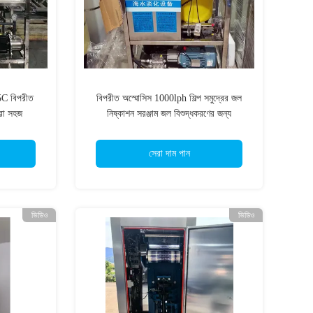
35C বিপরীত
বিপরীত অস্মোসিস 1000lph শিল্প সমুদ্রের জল
করা সহজ
নিষ্কাশন সরঞ্জাম জল বিশুদ্ধকরণের জন্য
সেরা দাম পান
ভিডিও
ভিডিও