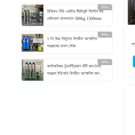
ভিডিও
রিক্কিও ইডি ওয়াটার ট্রিটমেন্ট সিস্টেম ফর
মেডিকেল হাসপাতাল 300kg 1500mm
ভিডিও
1 টন উচ্চ নির্ভুলতা বিপরীত অস্মোসিস
প্
সরঞ্জামের ডাবল স্টেজ
ভিডিও
কাস্টমাইজড ইন্ডাস্ট্রিয়াল খাঁটি জল-তৈরি
সরঞ্জাম ইডিআই বিপরীত অস্মোসিস জল
চিকিত্সা সিস্টেম বাণিজ্যিক জল পরিশোধক